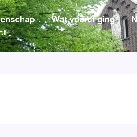
eenschap
Wat vooraf ging
N
ct