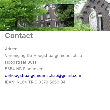
Ga
naar
de
inhoud
Contact
Adres:
Vereniging De Hoogstraatgemeenschap
Hoogstraat 301a
5654 NB Eindhoven
dehoogstraatgemeenschap@gmail.com
IBAN: NL64 TRIO 0379 6650 34