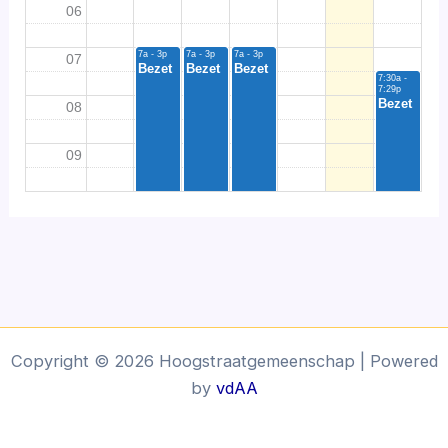
06
7a - 3p
7a - 3p
7a - 3p
07
7:30a -
7:29p
08
09
10
11
12
13
Copyright © 2026 Hoogstraatgemeenschap | Powered
by
vdAA
14
15