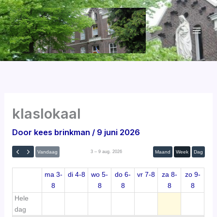
Ga
naar
de
inhoud
00
01
klaslokaal
02
Door
kees brinkman
/
9 juni 2026
03
Vandaag
Maand
Week
Dag
3 – 9 aug. 2026
ma 3-
di 4-8
wo 5-
do 6-
vr 7-8
za 8-
zo 9-
04
8
8
8
8
8
Hele
05
dag